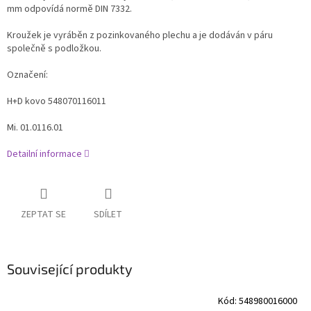
mm odpovídá normě DIN 7332.
Kroužek je vyráběn z pozinkovaného plechu a je dodáván v páru
společně s podložkou.
Označení:
H+D kovo 548070116011
Mi.
01.0116.01
Detailní informace
ZEPTAT SE
SDÍLET
Související produkty
Kód:
548980016000