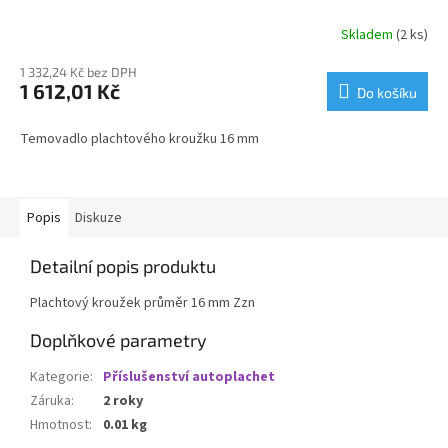
Skladem
(2 ks)
1 332,24 Kč bez DPH
1 612,01 Kč
Do košíku
Temovadlo plachtového kroužku 16 mm
Popis
Diskuze
Detailní popis produktu
Plachtový kroužek průměr 16 mm Zzn
Doplňkové parametry
Kategorie
:
Příslušenství autoplachet
Záruka
:
2 roky
Hmotnost
:
0.01 kg