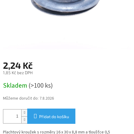
2,24 Kč
1,85 Kč bez DPH
Měrná
Skladem
(>100 ks)
cena:
Můžeme doručit do:
7.8.2026
Přidat do košíku
Plachtový kroužek s rozměry 16 x 30 x 8,8 mm a tloušťce 0,5