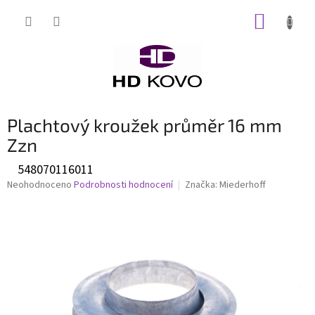
Přejít
NÁKUP
na
obsah
KOŠÍK
Plachtový kroužek průměr 16 mm
Zzn
548070116011
Průměrné
Neohodnoceno
Podrobnosti hodnocení
Značka:
Miederhoff
hodnocení
produktu
je
0,0
z
5
hvězdiček.