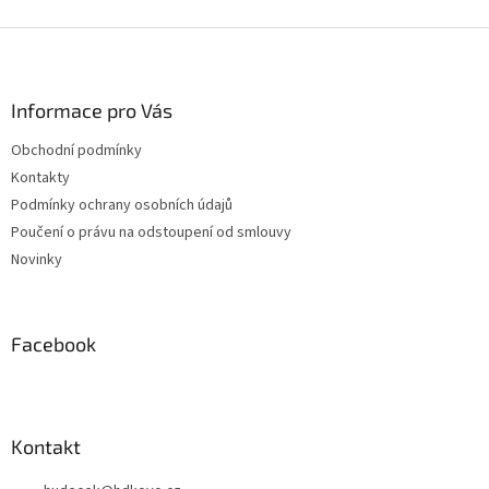
Z
á
p
a
Informace pro Vás
t
Obchodní podmínky
í
Kontakty
Podmínky ochrany osobních údajů
Poučení o právu na odstoupení od smlouvy
Novinky
Facebook
Kontakt