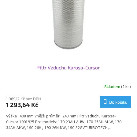
p
r
o
d
u
k
t
ů
Filtr Vzduchu Karosa-Cursor
Skladem
(2 ks)
1 069,12 Kč bez DPH
Do košíku
1 293,64 Kč
Výška : 498 mm Vnější průměr : 243 mm Filtr Vzduchu Karosa-
Cursor 1901925 Pro modely: 170-23AH-AHW, 170-25AH-AHW, 170-
34AH-AHW, 190-26H , 190-26N-NW, 190-32GVTURBOTECH,...