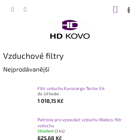
Přejít
NÁKUP
na
obsah
KOŠÍK
Vzduchové filtry
Nejprodávanější
Filtr vzduchu Eurocargo Tector E4
do 24 hodin
1 018,15 Kč
Patrona pro vysoušeč vzduchu Wabco, filtr
vzduchu
Skladem
(3 ks)
625,68 Kč