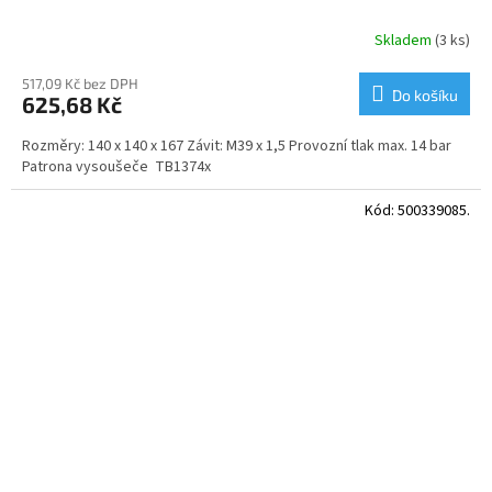
Skladem
(3 ks)
517,09 Kč bez DPH
Do košíku
625,68 Kč
Rozměry: 140 x 140 x 167 Závit: M39 x 1,5 Provozní tlak max. 14 bar
Patrona vysoušeče TB1374x
Kód:
500339085.