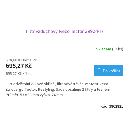
Filtr vzduchový Iveco Tector 2992447
Skladem
(17 ks)
574,60 Kč bez DPH
695,27 Kč
Do košíku
Měrná
695,27 Kč / 1 ks
cena:
Filtr odvětrání klikové skříně, filtr odvětrávání motoru Iveco
Eurocargo Tector, Restyling. Sada obsahuje 2 filtry a těsnění.
Průměr: 53 x 83 mm Výška: 74 mm
Kód:
3802821