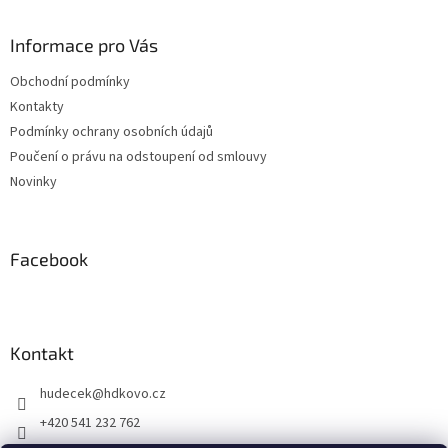
á
d
p
a
a
Informace pro Vás
c
t
í
Obchodní podmínky
í
p
Kontakty
r
v
Podmínky ochrany osobních údajů
k
Poučení o právu na odstoupení od smlouvy
y
Novinky
v
ý
p
i
Facebook
s
u
Kontakt
hudecek
@
hdkovo.cz
+420 541 232 762