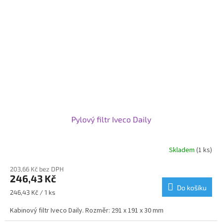
Pylový filtr Iveco Daily
Skladem
(1 ks)
203,66 Kč bez DPH
246,43 Kč
Do košíku
Měrná
246,43 Kč / 1 ks
cena:
Kabinový filtr Iveco Daily. Rozměr: 291 x 191 x 30 mm