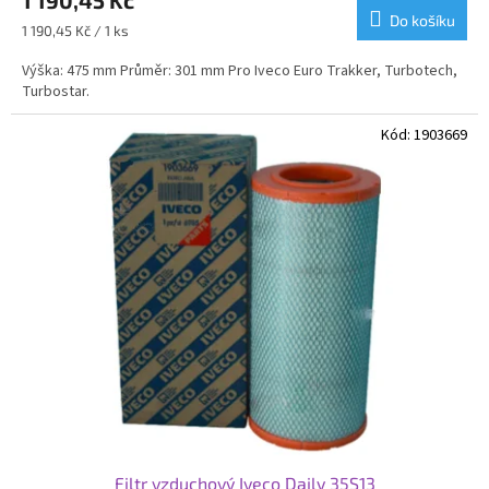
Do košíku
Měrná
1 190,45 Kč / 1 ks
cena:
Výška: 475 mm Průměr: 301 mm Pro Iveco Euro Trakker, Turbotech,
Turbostar.
Kód:
1903669
Filtr vzduchový Iveco Daily 35S13