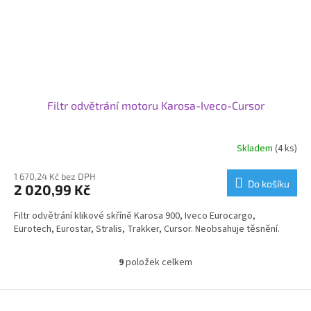
Filtr odvětrání motoru Karosa-Iveco-Cursor
Skladem
(4 ks)
1 670,24 Kč bez DPH
Do košíku
2 020,99 Kč
Filtr odvětrání klikové skříně Karosa 900, Iveco Eurocargo,
Eurotech, Eurostar, Stralis, Trakker, Cursor. Neobsahuje těsnění.
9
položek celkem
O
v
l
Z
á