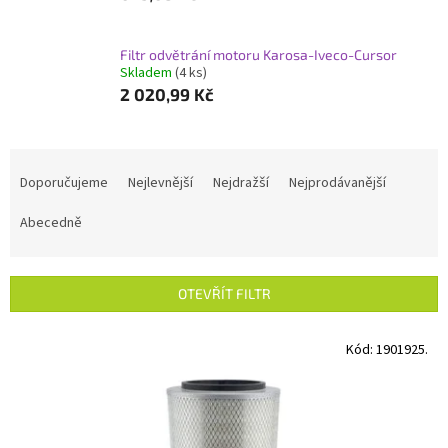
Filtr odvětrání motoru Karosa-Iveco-Cursor
Skladem
(4 ks)
2 020,99 Kč
Ř
a
Doporučujeme
Nejlevnější
Nejdražší
Nejprodávanější
z
e
Abecedně
n
í
p
OTEVŘÍT FILTR
r
o
V
Kód:
1901925.
d
ý
u
p
k
i
t
s
ů