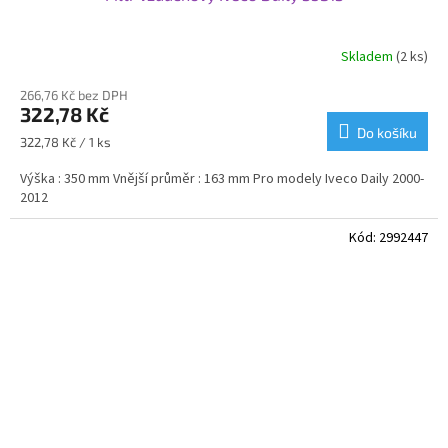
Skladem
(2 ks)
266,76 Kč bez DPH
322,78 Kč
Do košíku
Měrná
322,78 Kč / 1 ks
cena:
Výška : 350 mm Vnější průměr : 163 mm Pro modely Iveco Daily 2000-
2012
Kód:
2992447