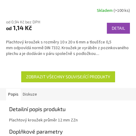
Skladem
(>100 ks)
od 0,94 Kč bez DPH
1,14 Kč
od
DETAIL
Plachtový kroužek s rozměry 10 x 20 x 6 mm a tloušťce 0,5
mm odpovídá normě DIN 7332. Kroužek je vyráběn z pozinkovaného
plechu a je dodáván v páru společně s podložkou....
ZOBRAZIT VŠECHNY SOUVISEJÍCÍ PRODUKTY
Popis
Diskuze
Detailní popis produktu
Plachtový kroužek průměr 12 mm ZZn
Doplňkové parametry