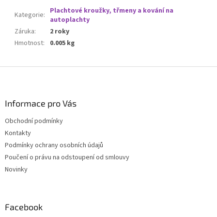
Plachtové kroužky, třmeny a kování na
Kategorie
:
autoplachty
Záruka
:
2 roky
Hmotnost
:
0.005 kg
Z
á
p
a
Informace pro Vás
t
Obchodní podmínky
í
Kontakty
Podmínky ochrany osobních údajů
Poučení o právu na odstoupení od smlouvy
Novinky
Facebook