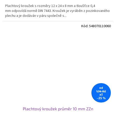
Plachtový kroužek s rozměry 12 x 24 x 8 mm a tloušťce 0,4
mm odpovídá normě DIN 7443. Kroužek je vyráběn z pozinkovaného
plechu a je dodáván v páru společně s...
Kód:
548070110060
od
1,14 Kč
až
–25 %
Plachtový kroužek průměr 10 mm ZZn