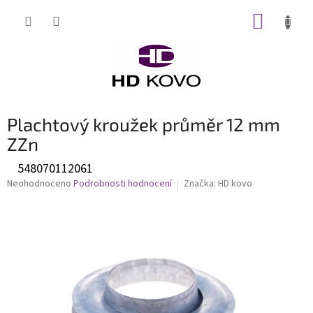
Přejít
NÁKUP
na
obsah
KOŠÍK
Plachtový kroužek průměr 12 mm
ZZn
548070112061
Průměrné
Neohodnoceno
Podrobnosti hodnocení
Značka:
HD kovo
hodnocení
produktu
je
0,0
z
5
hvězdiček.