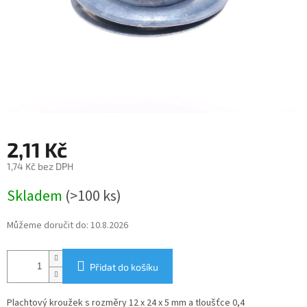
2,11 Kč
1,74 Kč bez DPH
Měrná
Skladem
(>100 ks)
cena:
Můžeme doručit do:
10.8.2026
Přidat do košíku
Plachtový kroužek s rozměry 12 x 24 x 5 mm a tloušťce 0,4