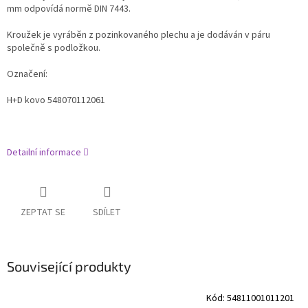
mm odpovídá normě DIN 7443.
Kroužek je vyráběn z pozinkovaného plechu a je dodáván v páru
společně s podložkou.
Označení:
H+D kovo 548070112061
Detailní informace
ZEPTAT SE
SDÍLET
Související produkty
Kód:
54811001011201