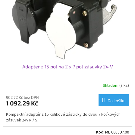
p
r
o
d
u
k
t
ů
Adapter z 15 pol na 2 x 7 pol zásuvky 24 V
Skladem
(8 ks)
902,72 Kč bez DPH
Do košíku
1 092,29 Kč
Kompaktní adaptér z 15 kolíkové zástrčky do dvou 7 kolíkových
zásuvek 24V N / S.
Kód:
ME 005597.00