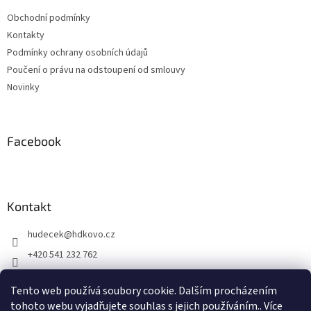
t
í
Obchodní podmínky
í
p
Kontakty
r
v
Podmínky ochrany osobních údajů
k
Poučení o právu na odstoupení od smlouvy
y
Novinky
v
ý
p
i
Facebook
s
u
Kontakt
hudecek
@
hdkovo.cz
+420 541 232 762
+420 603 437 957
Tento web používá soubory cookie. Dalším procházením
facebook H+D kovo s.r.o.
tohoto webu vyjadřujete souhlas s jejich používáním.. Více