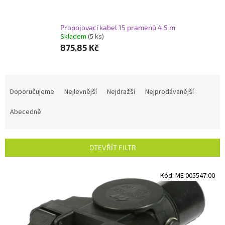
Propojovací kabel 15 pramenů 4,5 m
Skladem
(5 ks)
875,85 Kč
Ř
a
Doporučujeme
Nejlevnější
Nejdražší
Nejprodávanější
z
e
Abecedně
n
í
p
OTEVŘÍT FILTR
r
o
V
Kód:
ME 005547.00
d
ý
u
p
k
i
t
s
ů