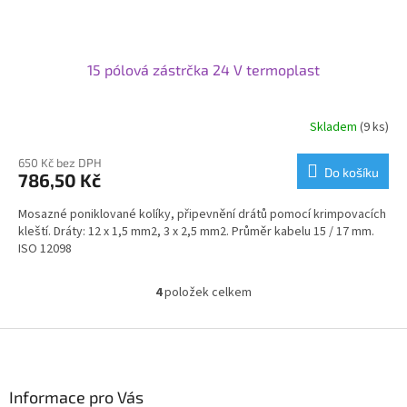
15 pólová zástrčka 24 V termoplast
Skladem
(9 ks)
650 Kč bez DPH
Do košíku
786,50 Kč
Mosazné poniklované kolíky, připevnění drátů pomocí krimpovacích
kleští. Dráty: 12 x 1,5 mm2, 3 x 2,5 mm2. Průměr kabelu 15 / 17 mm.
ISO 12098
4
položek celkem
O
v
l
Z
á
á
d
p
a
a
Informace pro Vás
c