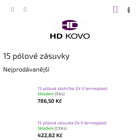
Přejít
NÁKUP
na
obsah
KOŠÍK
15 pólové zásuvky
Nejprodávanější
15 pólová zástrčka 24 V termoplast
Skladem
(9 ks)
786,50 Kč
15 pólová zásuvka 24 V termoplast
Skladem
(19 ks)
422,82 Kč