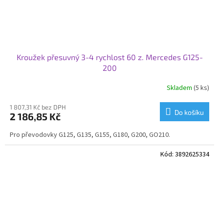
Kroužek přesuvný 3-4 rychlost 60 z. Mercedes G125-
200
Skladem
(5 ks)
1 807,31 Kč bez DPH
Do košíku
2 186,85 Kč
Pro převodovky G125, G135, G155, G180, G200, GO210.
Kód:
3892625334