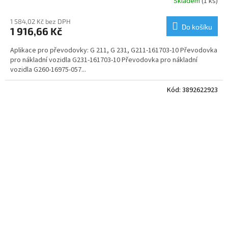
Skladem
(1 ks)
1 584,02 Kč bez DPH
Do košíku
1 916,66 Kč
Aplikace pro převodovky: G 211, G 231, G211-161703-10 Převodovka
pro nákladní vozidla G231-161703-10 Převodovka pro nákladní
vozidla G260-16975-057...
Kód:
3892622923