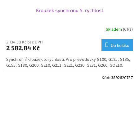
Kroužek synchronu 5. rychlost
Skladem
(6 ks)
2 134,58 Kč bez DPH
Do košíku
2 582,84 Kč
Synchronní kroužek 5. rychlosti. Pro převodovky G100, G125, G135,
G155, G180, G200, G210, G211, G221, G230, G231, G260, GO210.
Kód:
3892620737