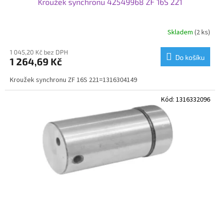
Kroužek synchronu 42549968 ZF 16S 221
Skladem
(2 ks)
1 045,20 Kč bez DPH
Do košíku
1 264,69 Kč
Kroužek synchronu ZF 16S 221=1316304149
Kód:
1316332096