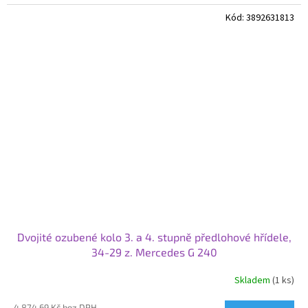
Kód:
3892631813
Dvojité ozubené kolo 3. a 4. stupně předlohové hřídele,
34-29 z. Mercedes G 240
Skladem
(1 ks)
4 874,69 Kč bez DPH