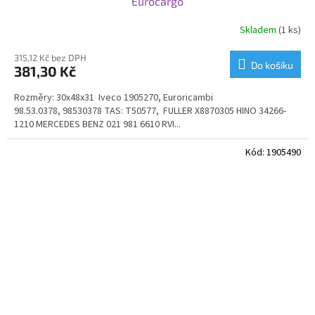
Eurocargo
Skladem
(1 ks)
315,12 Kč bez DPH
Do košíku
381,30 Kč
Rozměry: 30x48x31 Iveco 1905270, Euroricambi
98.53.0378, 98530378 TAS: T50577, FULLER X8870305 HINO 34266-
1210 MERCEDES BENZ 021 981 6610 RVI...
Kód:
1905490