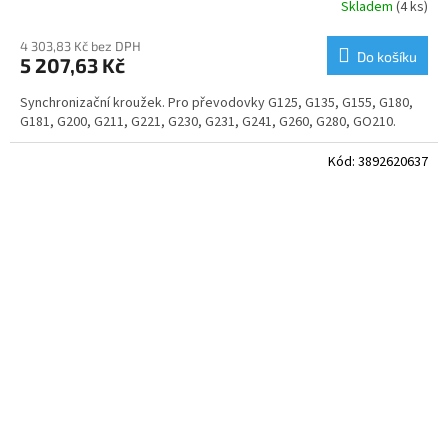
Skladem
(4 ks)
4 303,83 Kč bez DPH
Do košíku
5 207,63 Kč
Synchronizační kroužek. Pro převodovky G125, G135, G155, G180,
G181, G200, G211, G221, G230, G231, G241, G260, G280, GO210.
Kód:
3892620637