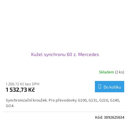
Kužel synchronu 60 z. Mercedes
Skladem
(2 ks)
1 266,72 Kč bez DPH
Do košíku
1 532,73 Kč
Synchronizační kroužek. Pro převodovky G100, G131, G210, G240,
GO4.
Kód:
3892625634