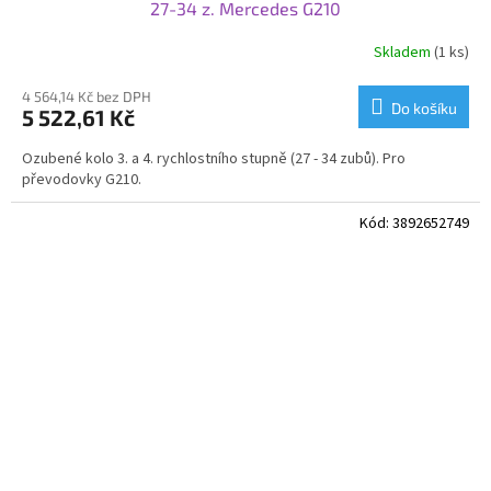
27-34 z. Mercedes G210
Skladem
(1 ks)
4 564,14 Kč bez DPH
Do košíku
5 522,61 Kč
Ozubené kolo 3. a 4. rychlostního stupně (27 - 34 zubů). Pro
převodovky G210.
Kód:
3892652749