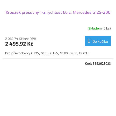
Kroužek přesuvný 1-2 rychlost 66 z. Mercedes G125-200
Skladem
(5 ks)
2 062,74 Kč bez DPH
Do košíku
2 495,92 Kč
Pro převodovky G125, G135, G155, G180, G200, GO210.
Kód:
3892623023