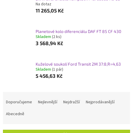
Na dotaz
11 265,05 Kč
Planetové kolo diferenciálu DAF FT 85 CF 430
Skladem
(2 ks)
3 568,94 Kč
Kuželové soukolí Ford Transit 2M 37:8,R=4,63
Skladem
(1 pár)
5 456,63 Kč
Ř
a
Doporučujeme
Nejlevnější
Nejdražší
Nejprodávanější
z
e
Abecedně
n
í