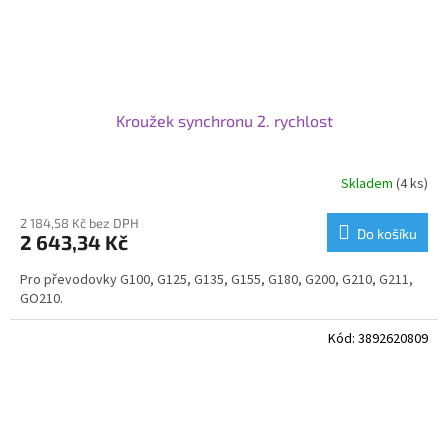
Kroužek synchronu 2. rychlost
Skladem
(4 ks)
2 184,58 Kč bez DPH
Do košíku
2 643,34 Kč
Pro převodovky G100, G125, G135, G155, G180, G200, G210, G211,
GO210.
Kód:
3892620809