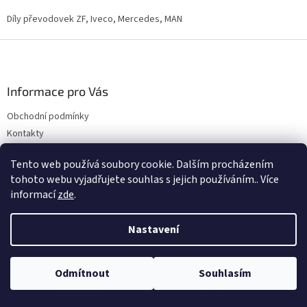
d
o
v
Díly převodovek ZF, Iveco, Mercedes, MAN
a
á
c
n
Z
í
í
p
á
r
p
v
a
Informace pro Vás
k
t
y
Obchodní podmínky
í
v
Kontakty
ý
p
Podmínky ochrany osobních údajů
i
Tento web používá soubory cookie. Dalším procházením
Poučení o právu na odstoupení od smlouvy
s
tohoto webu vyjadřujete souhlas s jejich používáním.. Více
Novinky
u
informací
zde
.
Nastavení
Facebook
Odmítnout
Souhlasím
Kontakt