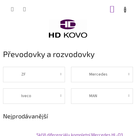
Přejít
NÁKUP
na
obsah
KOŠÍK
Převodovky a rozvodovky
ZF
Mercedes
Iveco
MAN
Nejprodávanější
Skříň diferenciálu kompletní Mercedes HL-O3