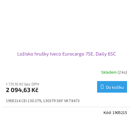
Ložisko hrušky Iveco Eurocargo 75E, Daily 65C
Skladem
(2 ks)
1 731,10 Kč bez DPH
Do košíku
2 094,63 Kč
1905214 CEI 130.379, 130379 SKF VKT8473
Kód:
1905215