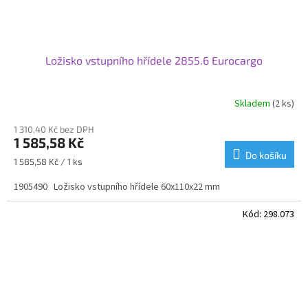
Ložisko vstupního hřídele 2855.6 Eurocargo
Skladem
(2 ks)
1 310,40 Kč bez DPH
1 585,58 Kč
Do košíku
Měrná
1 585,58 Kč / 1 ks
cena:
1905490 Ložisko vstupního hřídele 60x110x22 mm
Kód:
298.073