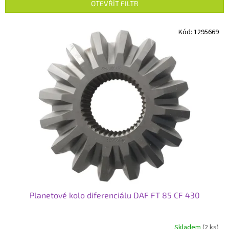
p
OTEVŘÍT FILTR
r
o
V
Kód:
1295669
d
ý
u
p
k
i
t
s
ů
p
r
o
d
u
k
t
ů
Planetové kolo diferenciálu DAF FT 85 CF 430
Skladem
(2 ks)