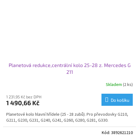
Planetová redukce,centrální kolo 25-28 z. Mercedes G
211
Skladem
(2 ks)
1 231,95 Kč bez DPH
Do košíku
1 490,66 Kč
Planetové kolo hlavní hřídele (25 - 28 zubů). Pro převodovky G210,
G211, G230, G231, G240, G241, G260, G280, G281, G330.
Kód:
3892621210