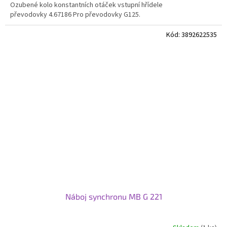
Ozubené kolo konstantních otáček vstupní hřídele
převodovky 4.67186 Pro převodovky G125.
Kód:
3892622535
Náboj synchronu MB G 221