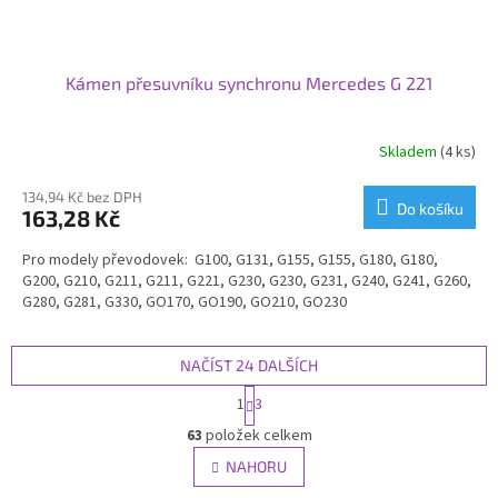
Kámen přesuvníku synchronu Mercedes G 221
Skladem
(4 ks)
134,94 Kč bez DPH
Do košíku
163,28 Kč
Pro modely převodovek: G100, G131, G155, G155, G180, G180,
G200, G210, G211, G211, G221, G230, G230, G231, G240, G241, G260,
G280, G281, G330, GO170, GO190, GO210, GO230
NAČÍST 24 DALŠÍCH
S
1
3
t
O
r
63
položek celkem
v
á
l
NAHORU
n
á
k