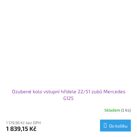
Ozubené kolo vstupní hřídele 22/51 zubů Mercedes
G125
Skladem
(1 ks)
1 519,96 Kč bez DPH
Do košíku
1 839,15 Kč