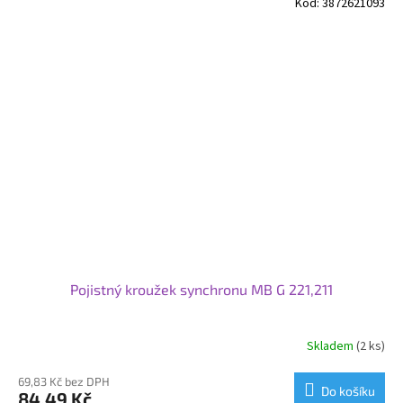
Kód:
3872621093
Pojistný kroužek synchronu MB G 221,211
Skladem
(2 ks)
69,83 Kč bez DPH
Do košíku
84,49 Kč