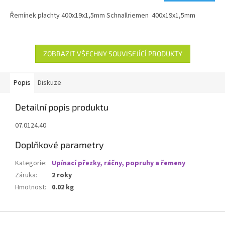
Řemínek plachty 400x19x1,5mm Schnallriemen 400x19x1,5mm
ZOBRAZIT VŠECHNY SOUVISEJÍCÍ PRODUKTY
Popis
Diskuze
Detailní popis produktu
07.0124.40
Doplňkové parametry
Kategorie
:
Upínací přezky, ráčny, popruhy a řemeny
Záruka
:
2 roky
Hmotnost
:
0.02 kg
Z