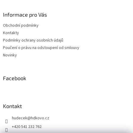
á
p
a
Informace pro Vás
t
Obchodní podmínky
í
Kontakty
Podmínky ochrany osobních údajů
Poučení o právu na odstoupení od smlouvy
Novinky
Facebook
Kontakt
hudecek
@
hdkovo.cz
+420 541 232 762