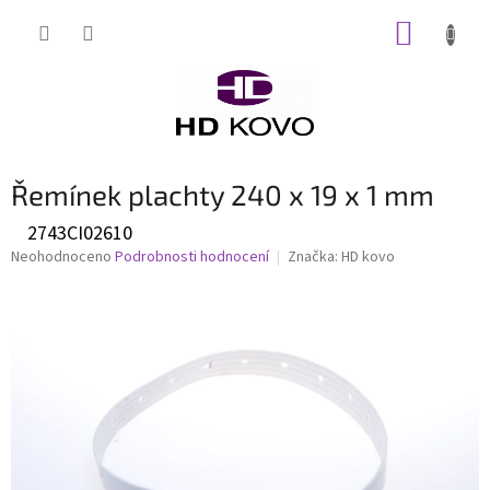
Přejít
NÁKUP
na
obsah
KOŠÍK
Řemínek plachty 240 x 19 x 1 mm
2743CI02610
Průměrné
Neohodnoceno
Podrobnosti hodnocení
Značka:
HD kovo
hodnocení
produktu
je
0,0
z
5
hvězdiček.