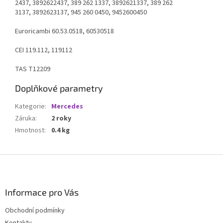
2437, 3892622437, 389 262 1337, 3892621337, 389 262
3137, 3892623137, 945 260 0450, 9452600450
Euroricambi 60.53.0518, 60530518
CEI 119.112, 119112
TAS T12209
Doplňkové parametry
Kategorie
:
Mercedes
Záruka
:
2 roky
Hmotnost
:
0.4 kg
Z
á
p
a
Informace pro Vás
t
Obchodní podmínky
í