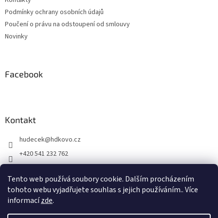
Kontakty
Podmínky ochrany osobních údajů
Poučení o právu na odstoupení od smlouvy
Novinky
Facebook
Kontakt
hudecek
@
hdkovo.cz
+420 541 232 762
+420 603 437 957
Tento web používá soubory cookie. Dalším procházením
facebook H+D kovo s.r.o.
tohoto webu vyjadřujete souhlas s jejich používáním.. Více
informací
zde
.