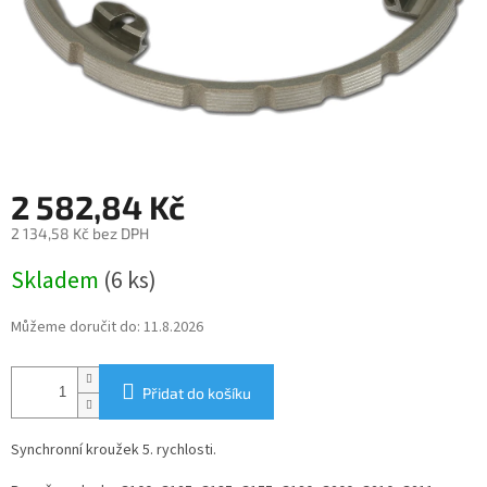
2 582,84 Kč
2 134,58 Kč bez DPH
Měrná
Skladem
(6 ks)
cena:
Můžeme doručit do:
11.8.2026
Přidat do košíku
Synchronní kroužek 5. rychlosti.