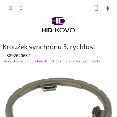
Přejít
NÁKUP
na
obsah
KOŠÍK
Kroužek synchronu 5. rychlost
3892620637
Průměrné
Neohodnoceno
Podrobnosti hodnocení
Značka:
Euroricambi
hodnocení
produktu
je
0,0
z
5
hvězdiček.