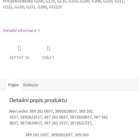
Pro převodovky G100, G125, G135, G155, G180, G200, G210, G211,
G221, G230, G231, G260, GO210.
Detailní informace
ZEPTAT SE
SDÍLET
Popis
Diskuze
Detailní popis produktu
Mercedes
389 262 0637, 3892620637, 389 262
2537, 3892622537, 387 262 0637, 3872620637, 387 262
0837, 3872620837, 387 262 1537, 3872621537,
389 262 1037, 3892621037, 389 262