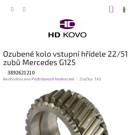
Přejít
NÁKUP
na
obsah
KOŠÍK
Ozubené kolo vstupní hřídele 22/51
zubů Mercedes G125
3892621210
Průměrné
Neohodnoceno
Podrobnosti hodnocení
Značka:
TAS
hodnocení
produktu
je
0,0
z
5
hvězdiček.