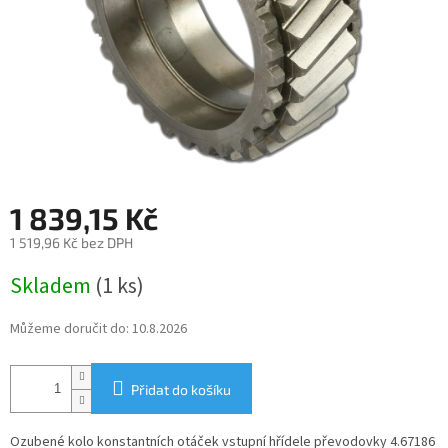
1 839,15 Kč
1 519,96 Kč bez DPH
Měrná
Skladem
(1 ks)
cena:
Můžeme doručit do:
10.8.2026
Přidat do košíku
Ozubené kolo konstantních otáček vstupní hřídele převodovky 4.67186