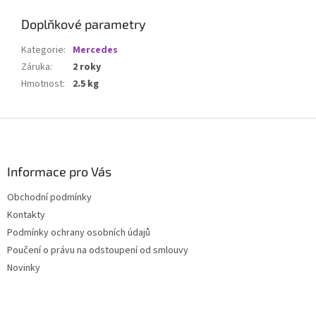
Doplňkové parametry
Kategorie
:
Mercedes
Záruka
:
2 roky
Hmotnost
:
2.5 kg
Z
á
p
a
Informace pro Vás
t
Obchodní podmínky
í
Kontakty
Podmínky ochrany osobních údajů
Poučení o právu na odstoupení od smlouvy
Novinky