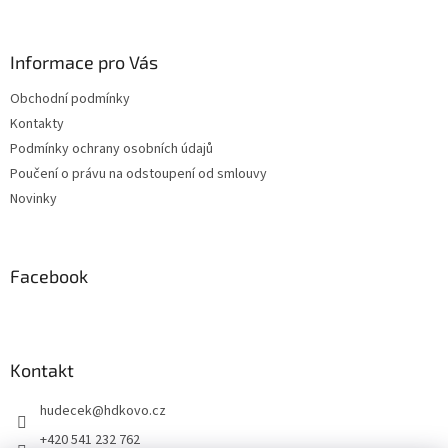
á
p
a
Informace pro Vás
t
Obchodní podmínky
í
Kontakty
Podmínky ochrany osobních údajů
Poučení o právu na odstoupení od smlouvy
Novinky
Facebook
Kontakt
hudecek
@
hdkovo.cz
+420 541 232 762