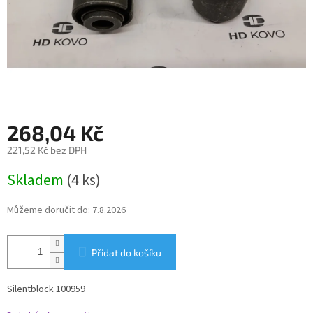
268,04 Kč
221,52 Kč bez DPH
Měrná
Skladem
(4 ks)
cena:
Můžeme doručit do:
7.8.2026
Přidat do košíku
Silentblock 100959