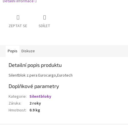
Detailní informace
ZEPTAT SE
SDÍLET
Popis
Diskuze
Detailní popis produktu
Silentblok z.pera Eurocargo,Eurotech
Doplňkové parametry
Kategorie
:
Silentbloky
Záruka
:
2 roky
Hmotnost
:
0.9 kg
Z