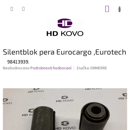
Přejít
NÁKUP
na
obsah
KOŠÍK
Silentblok pera Eurocargo ,Eurotech
98413939.
Průměrné
Neohodnoceno
Podrobnosti hodnocení
Značka:
EMMERRE
hodnocení
produktu
je
0,0
z
5
hvězdiček.