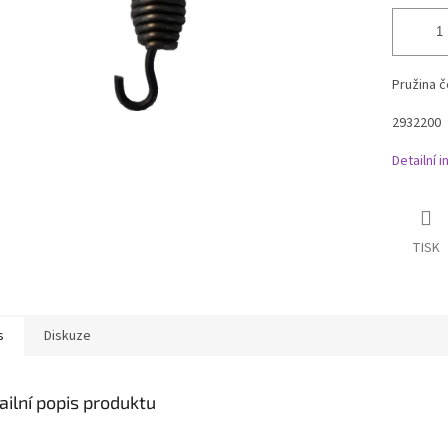
Pružina č
2932200
Detailní 
TISK
s
Diskuze
ailní popis produktu