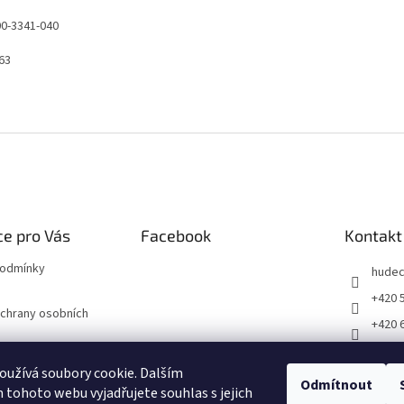
00-3341-040
63
e pro Vás
Facebook
Kontakt
podmínky
hude
+420 
chrany osobních
+420 
faceb
právu na odstoupení
užívá soubory cookie. Dalším
Odmítnout
tohoto webu vyjadřujete souhlas s jejich