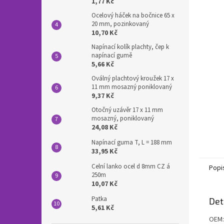
n
1,77 Kč
e
Ocelový háček na bočnice 65 x
l
20 mm, pozinkovaný
10,70 Kč
Napínací kolík plachty, čep k
napínací gumě
5,66 Kč
Oválný plachtový kroužek 17 x
11 mm mosazný poniklovaný
9,37 Kč
Otočný uzávěr 17 x 11 mm
mosazný, poniklovaný
24,08 Kč
Napínací guma T, L = 188 mm
33,95 Kč
Celní lanko ocel d 8mm CZ á
Popi
250m
10,07 Kč
Patka
Det
5,61 Kč
OEM: