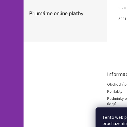
860.
Přijímáme online platby
5881
Z
á
p
a
t
Informac
í
Obchodní 
Kontakty
Podmínky o
údajů
Poučení o 
od smlouvy
Tento web po
procházením 
Novinky