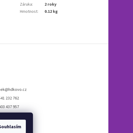
Záruka
:
2 roky
Hmotnost
:
0.12 kg
cek
@
hdkovo.cz
541 232 762
603 437 957
ook H+D kovo s.r.o.
Souhlasím