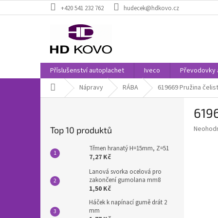
Přejít
+420 541 232 762
hudecek@hdkovo.cz
na
obsah
Příslušenství autoplachet
Iveco
Převodovky 
Domů
Nápravy
RÁBA
619669 Pružina čelis
P
6196
o
s
Průměr
Neohod
Top 10 produktů
t
hodnoce
r
produkt
Třmen hranatý H=15mm, Z=51
a
je
7,27 Kč
0,0
n
Lanová svorka ocelová pro
z
n
zakončení gumolana mm8
5
í
1,50 Kč
hvězdič
p
Háček k napínací gumě drát 2
a
mm