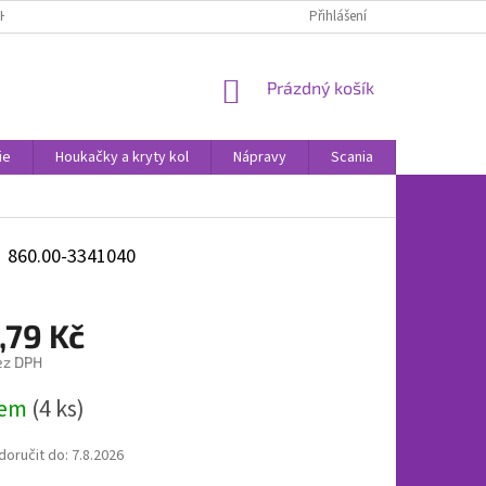
H ÚDAJŮ
POUČENÍ O PRÁVU NA ODSTOUPENÍ OD SMLOUVY
Přihlášení
NOVINK
NÁKUPNÍ
Prázdný košík
KOŠÍK
ie
Houkačky a kryty kol
Nápravy
Scania
Volvo
860.00-3341040
,79 Kč
ez DPH
dem
(4 ks)
oručit do:
7.8.2026