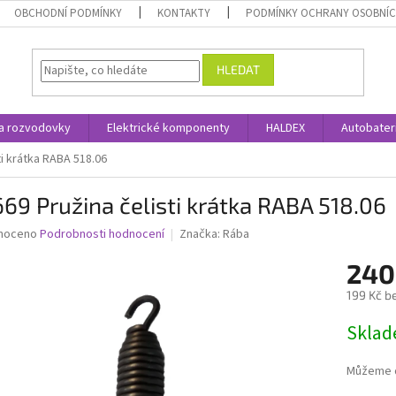
OBCHODNÍ PODMÍNKY
KONTAKTY
PODMÍNKY OCHRANY OSOBNÍC
HLEDAT
a rozvodovky
Elektrické komponenty
HALDEX
Autobater
ti krátka RABA 518.06
69 Pružina čelisti krátka RABA 518.06
né
noceno
Podrobnosti hodnocení
Značka:
Rába
ní
240
u
199 Kč b
Měrná
Skla
cena:
ek.
Můžeme d