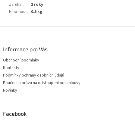
Záruka
:
2 roky
Hmotnost
:
0.5 kg
Z
á
p
a
Informace pro Vás
t
Obchodní podmínky
í
Kontakty
Podmínky ochrany osobních údajů
Poučení o právu na odstoupení od smlouvy
Novinky
Facebook