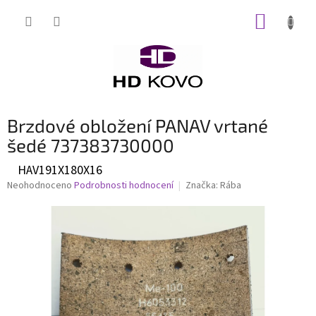
Přejít
NÁKUP
na
obsah
KOŠÍK
Brzdové obložení PANAV vrtané
šedé 737383730000
HAV191X180X16
Průměrné
Neohodnoceno
Podrobnosti hodnocení
Značka:
Rába
hodnocení
produktu
je
0,0
z
5
hvězdiček.