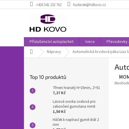
Přejít
+420 541 232 762
hudecek@hdkovo.cz
na
obsah
Příslušenství autoplachet
Iveco
Převodovky 
Domů
Nápravy
Automatická brzdová páka Liaz 
P
Aut
o
s
MOM
Top 10 produktů
t
Průměr
Neohod
r
Třmen hranatý H=15mm, Z=51
hodnoce
a
7,27 Kč
produkt
n
je
Lanová svorka ocelová pro
n
0,0
zakončení gumolana mm8
z
í
1,50 Kč
5
p
Háček k napínací gumě drát 2
hvězdič
a
mm