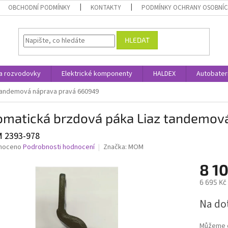
OBCHODNÍ PODMÍNKY
KONTAKTY
PODMÍNKY OCHRANY OSOBNÍC
HLEDAT
a rozvodovky
Elektrické komponenty
HALDEX
Autobater
tandemová náprava pravá 660949
omatická brzdová páka Liaz tandemov
 2393-978
né
noceno
Podrobnosti hodnocení
Značka:
MOM
ní
8 1
u
6 695 Kč
Měrná
Na do
cena:
ek.
Můžeme d