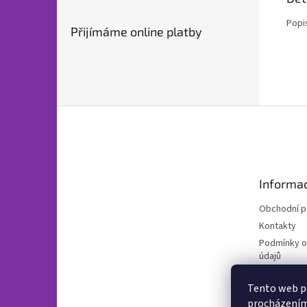
Popi
Přijímáme online platby
Z
á
p
a
t
Informac
í
Obchodní 
Kontakty
Podmínky o
údajů
Poučení o 
od smlouvy
Tento web po
procházením 
Novinky