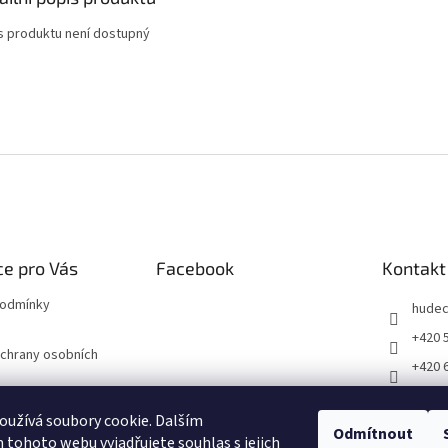
s produktu není dostupný
e pro Vás
Facebook
Kontakt
podmínky
hude
+420 
chrany osobních
+420 
faceb
právu na odstoupení
užívá soubory cookie. Dalším
Odmítnout
tohoto webu vyjadřujete souhlas s jejich