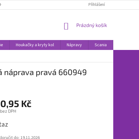
H ÚDAJŮ
POUČENÍ O PRÁVU NA ODSTOUPENÍ OD SMLOUVY
Přihlášení
NOVINK
NÁKUPNÍ
Prázdný košík
KOŠÍK
ie
Houkačky a kryty kol
Nápravy
Scania
Volvo
á náprava pravá 660949
00,95 Kč
 bez DPH
taz
oručit do:
19.11.2026