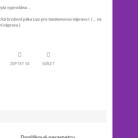
byla vyprodána…
ká brzdová páka Liaz pro tandemovou nápravu I. ( ... na
í nápravu )
ZEPTAT SE
SDÍLET
Doplňkové parametry