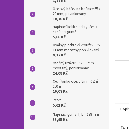
n
1,77 Kč
e
Ocelový háček na bočnice 65 x
l
20 mm, pozinkovaný
10,70 Kč
Napínací kolík plachty, čep k
napínací gumě
5,66 Kč
Oválný plachtový kroužek 17 x
11 mm mosazný poniklovaný
9,37 Kč
Otočný uzávěr 17 x 11 mm
mosazný, poniklovaný
24,08 Kč
Celní lanko ocel d 8mm CZ á
250m
10,07 Kč
Patka
5,61 Kč
Popi
Napínací guma T, L = 188 mm
33,95 Kč
Det