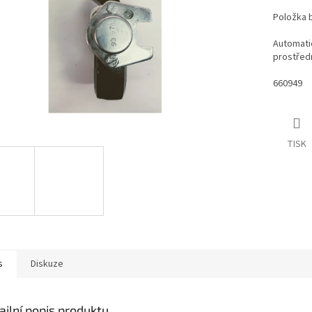
Položka 
Automatic
prostředn
660949
TISK
s
Diskuze
ailní popis produktu