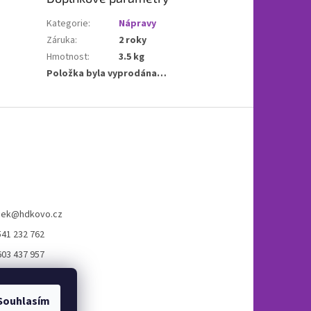
Kategorie
:
Nápravy
Záruka
:
2 roky
Hmotnost
:
3.5 kg
Položka byla vyprodána…
cek
@
hdkovo.cz
541 232 762
603 437 957
ook H+D kovo s.r.o.
Souhlasím