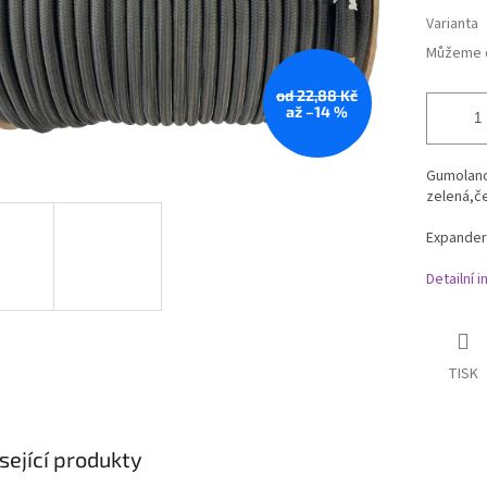
Varianta
Můžeme d
od 22,88 Kč
až –14 %
Gumolano
zelená,če
Expander
Detailní 
TISK
sející produkty