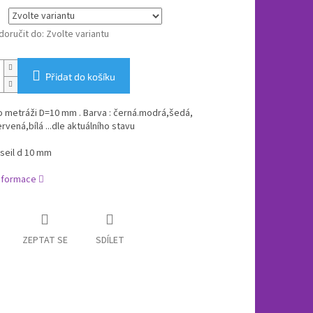
oručit do:
Zvolte variantu
Přidat do košíku
 metráži D=10 mm . Barva : černá.modrá,šedá,
rvená,bílá ...dle aktuálního stavu
seil d 10 mm
informace
ZEPTAT SE
SDÍLET