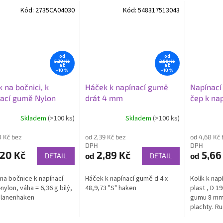
Kód:
2735CA04030
Kód:
548317513043
od
od
5,20 Kč
2,89 Kč
až
až
–10 %
–10 %
 na bočnici, k
Háček k napínací gumě
Napínací 
ací gumě Nylon
drát 4 mm
čep k na
Skladem
(>100 ks)
Skladem
(>100 ks)
0 Kč bez
od 2,39 Kč bez
od 4,68 Kč 
DPH
DPH
20 Kč
2,89 Kč
5,66
od
od
DETAIL
DETAIL
na bočnice k napínací
Háček k napínací gumě d 4 x
Kolík k nap
nylon, váha = 6,36 g bílý,
48,9,73 "S" haken
plast , D 1
Planenhaken
gumu 8 mm.
plachty. R