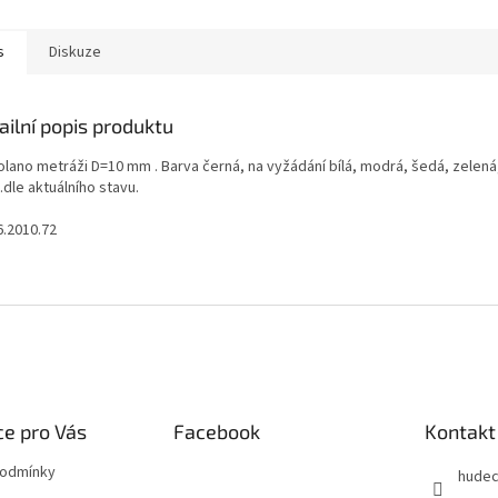
s
Diskuze
ailní popis produktu
lano metráži D=10 mm . Barva černá, na vyžádání bílá, modrá, šedá, zelená
...dle aktuálního stavu.
6.2010.72
e pro Vás
Facebook
Kontakt
podmínky
hude