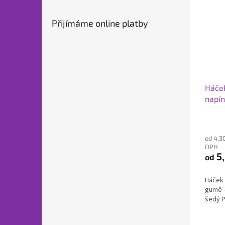
Přijímáme online platby
Háček
napín
od 4,3
DPH
5,
od
Háček 
gumě -
šedý 