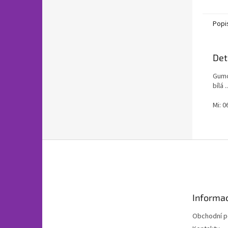
Popi
Det
Gumo
bílá 
Mi: 0
Z
á
p
a
t
Informac
í
Obchodní 