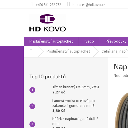
Přejít
+420 541 232 762
hudecek@hdkovo.cz
na
obsah
Příslušenství autoplachet
Iveco
Převodovky 
Domů
Příslušenství autoplachet
Celní lana, napí
P
Nap
o
s
Průměr
Neohod
Top 10 produktů
t
hodnoce
r
produkt
Třmen hranatý H=15mm, Z=51
a
je
7,27 Kč
0,0
n
Lanová svorka ocelová pro
z
n
zakončení gumolana mm8
5
í
1,50 Kč
hvězdič
p
Háček k napínací gumě drát 2
a
mm