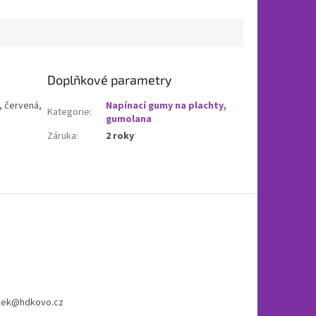
Doplňkové parametry
, červená,
Napínací gumy na plachty,
Kategorie
:
gumolana
Záruka
:
2 roky
cek
@
hdkovo.cz