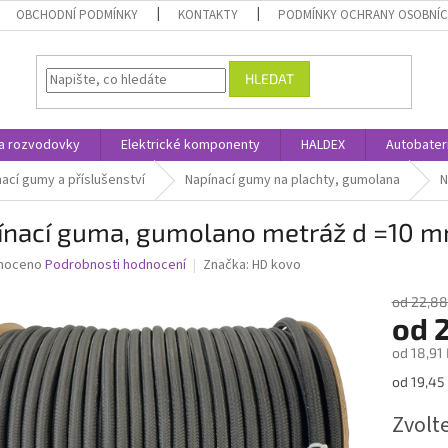
OBCHODNÍ PODMÍNKY
KONTAKTY
PODMÍNKY OCHRANY OSOBNÍC
HLEDAT
a rozvodovky
Elektrické komponenty
HALDEX
Autobater
nací gumy a příslušenství
Napínací gumy na plachty, gumolana
N
ínací guma, gumolano metráž d =10 
né
noceno
Podrobnosti hodnocení
Značka:
HD kovo
ní
u
od 22,88
od
od
18,91 
Měrná
od 19,45 
ek.
cena:
Zvolt