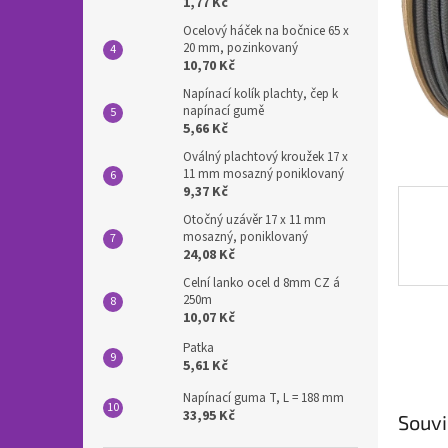
n
1,77 Kč
e
Ocelový háček na bočnice 65 x
l
20 mm, pozinkovaný
10,70 Kč
Napínací kolík plachty, čep k
napínací gumě
5,66 Kč
Oválný plachtový kroužek 17 x
11 mm mosazný poniklovaný
9,37 Kč
Otočný uzávěr 17 x 11 mm
mosazný, poniklovaný
24,08 Kč
Celní lanko ocel d 8mm CZ á
250m
10,07 Kč
Patka
5,61 Kč
Napínací guma T, L = 188 mm
33,95 Kč
Souvi