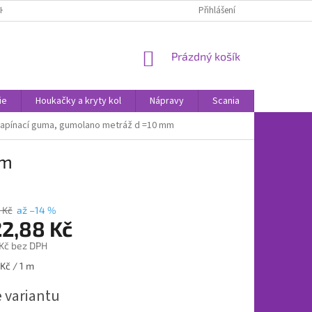
H ÚDAJŮ
POUČENÍ O PRÁVU NA ODSTOUPENÍ OD SMLOUVY
Přihlášení
NOVINK
NÁKUPNÍ
Prázdný košík
KOŠÍK
ie
Houkačky a kryty kol
Nápravy
Scania
Volvo
apínací guma, gumolano metráž d =10 mm
mm
 Kč
až –14 %
22,88 Kč
Kč
bez DPH
Kč / 1 m
e variantu