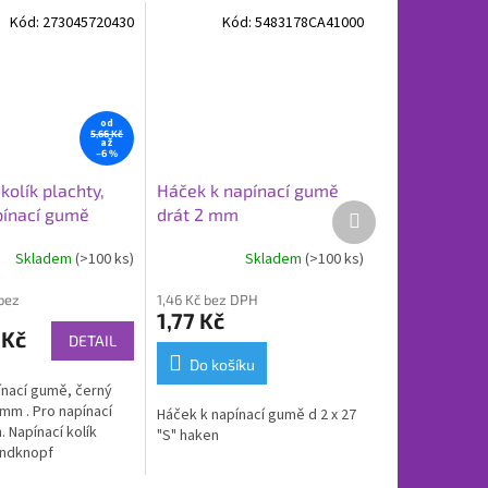
Kód:
273045720430
Kód:
5483178CA41000
od
5,66 Kč
až
–6 %
kolík plachty,
Háček k napínací gumě
Další
pínací gumě
drát 2 mm
produkt
Skladem
(>100 ks)
Skladem
(>100 ks)
bez
1,46 Kč bez DPH
1,77 Kč
 Kč
DETAIL
Do košíku
ínací gumě, černý
9mm . Pro napínací
Háček k napínací gumě d 2 x 27
 Napínací kolík
"S" haken
undknopf