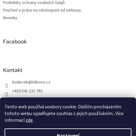
Podmínky ochrany osobních údajů
Poučení o právu na odstoupení od smlouvy
Novinky
Facebook
Kontakt
hudecek
@
hdkovo.cz
+420 541 232 762
+420 603 437 957
Tento web používá soubory cookie. Dalším procházením
facebook H+D kovo s.r.o.
tohoto webu vyjadřujete souhlas s jejich používáním.. Více
informací
zde
.
Vytvořil Shoptet
Nastavení