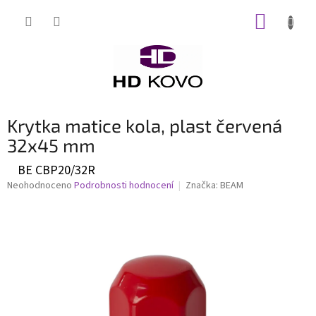
Přejít
NÁKUP
na
obsah
KOŠÍK
Krytka matice kola, plast červená
32x45 mm
BE CBP20/32R
Průměrné
Neohodnoceno
Podrobnosti hodnocení
Značka:
BEAM
hodnocení
produktu
je
0,0
z
5
hvězdiček.