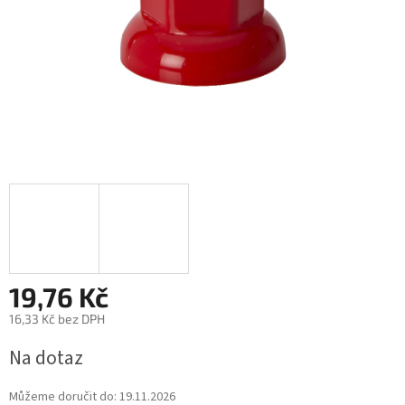
19,76 Kč
16,33 Kč bez DPH
Měrná
Na dotaz
cena:
Můžeme doručit do:
19.11.2026