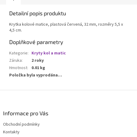
Detailní popis produktu
Krytka kolové matice, plastová červená, 32 mm, rozměry 5,5 x
4,5 cm.
Doplňkové parametry
Kategorie
:
Kryty kol a matic
Záruka
:
2 roky
Hmotnost
:
0.01 kg
Položka byla vyprodána…
Z
á
p
a
Informace pro Vás
t
Obchodní podmínky
í
Kontakty