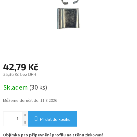
42,79 Kč
35,36 Kč bez DPH
Měrná
Skladem
(30 ks)
cena:
Můžeme doručit do:
11.8.2026
Přidat do košíku
Objímka pro připevnění profilu na stěnu
zinkovaná