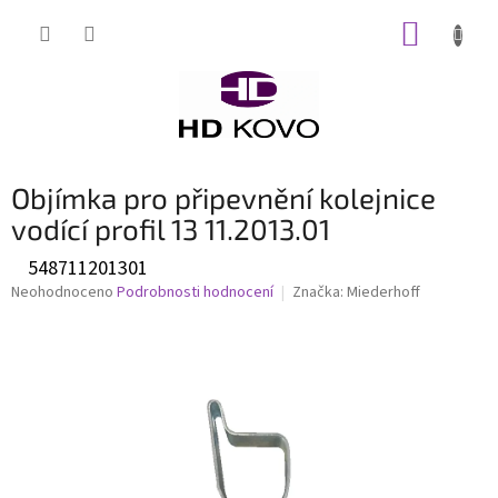
Přejít
NÁKUP
na
obsah
KOŠÍK
Objímka pro připevnění kolejnice
vodící profil 13 11.2013.01
548711201301
Průměrné
Neohodnoceno
Podrobnosti hodnocení
Značka:
Miederhoff
hodnocení
produktu
je
0,0
z
5
hvězdiček.