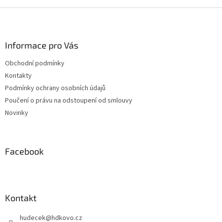
Z
á
p
a
Informace pro Vás
t
Obchodní podmínky
í
Kontakty
Podmínky ochrany osobních údajů
Poučení o právu na odstoupení od smlouvy
Novinky
Facebook
Kontakt
hudecek
@
hdkovo.cz