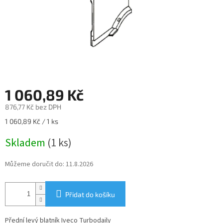
1 060,89 Kč
876,77 Kč bez DPH
Měrná
1 060,89 Kč / 1 ks
cena:
Skladem
(1 ks)
Můžeme doručit do:
11.8.2026
Přidat do košíku
Přední levý blatník Iveco Turbodaily