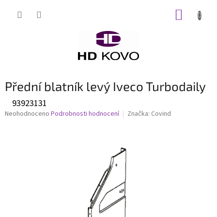
Přejít
NÁKUP
na
obsah
KOŠÍK
Přední blatník levý Iveco Turbodaily
93923131
Průměrné
Neohodnoceno
Podrobnosti hodnocení
Značka:
Covind
hodnocení
produktu
je
0,0
z
5
hvězdiček.