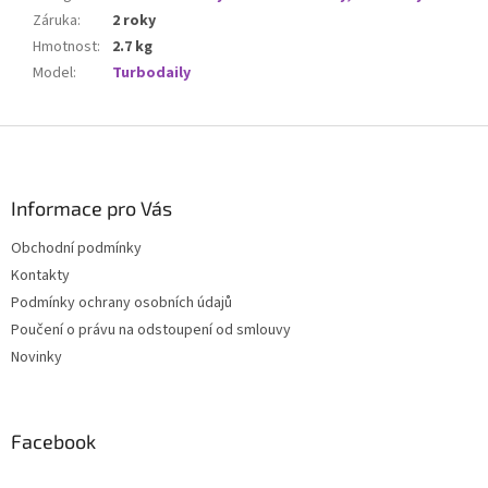
Záruka
:
2 roky
Hmotnost
:
2.7 kg
Model
:
Turbodaily
Z
á
p
a
Informace pro Vás
t
Obchodní podmínky
í
Kontakty
Podmínky ochrany osobních údajů
Poučení o právu na odstoupení od smlouvy
Novinky
Facebook