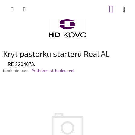
Přejít
NÁKUP
na
obsah
KOŠÍK
Kryt pastorku starteru Real Al.
RE 2204073.
Průměrné
Neohodnoceno
Podrobnosti hodnocení
hodnocení
produktu
je
0,0
z
5
hvězdiček.