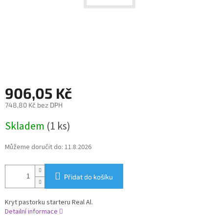
906,05 Kč
748,80 Kč bez DPH
Měrná
Skladem
(1 ks)
cena:
Můžeme doručit do:
11.8.2026
Přidat do košíku
Kryt pastorku starteru Real Al.
Detailní informace