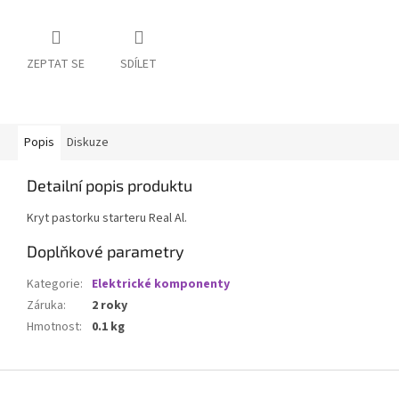
ZEPTAT SE
SDÍLET
Popis
Diskuze
Detailní popis produktu
Kryt pastorku starteru Real Al.
Doplňkové parametry
Kategorie
:
Elektrické komponenty
Záruka
:
2 roky
Hmotnost
:
0.1 kg
Z
á