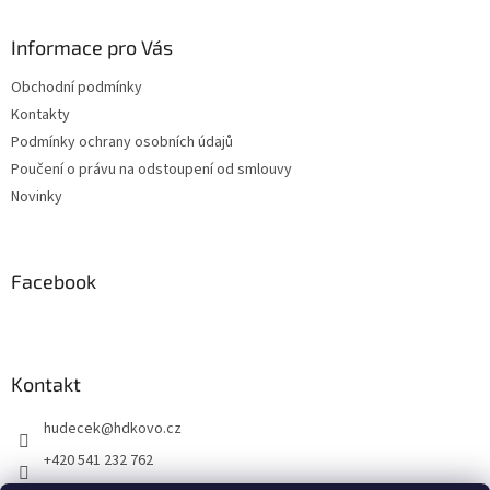
p
a
Informace pro Vás
t
Obchodní podmínky
í
Kontakty
Podmínky ochrany osobních údajů
Poučení o právu na odstoupení od smlouvy
Novinky
Facebook
Kontakt
hudecek
@
hdkovo.cz
+420 541 232 762