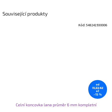
Související produkty
Kód:
548241930006
od
11,33 Kč
až
–15 %
Celní koncovka lana průměr 6 mm kompletní