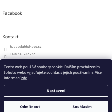
Facebook
Kontakt
hudecek
@
hdkovo.cz
+420 541 232 762
+420 603 437 957
Tento web používá soubory cookie. Dalším procházením
facebook H+D kovo s.r.o.
tohoto webu vyjadřujete souhlas s jejich používáním.. Více
informací
zde
.
Vytvořil Shoptet
Nastavení
Copyright 2026
H + D kovo, s.r.o.
. Všechna práva vyhrazena.
Odmítnout
Souhlasím
Upravit nastavení cookies