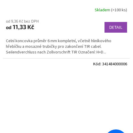
Skladem
(>100 ks)
od 9,36 Kč bez DPH
11,33 Kč
od
DETAIL
Celní koncovka průměr 6 mm kompletní, včetně hliníkového
hřebíčku a mosazné trubičky pro zakončení TIR cabel.
Seilendverchluss nach Zollvorschrift TIR Označení: H+D...
Kód:
341484000006