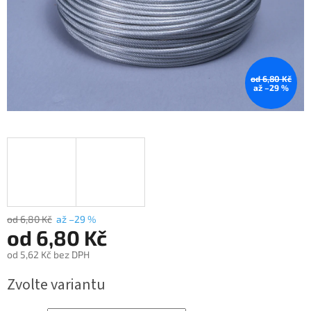
od 6,80 Kč
až –29 %
od 6,80 Kč
až –29 %
od
6,80 Kč
od
5,62 Kč
bez DPH
Měrná
Zvolte variantu
cena: