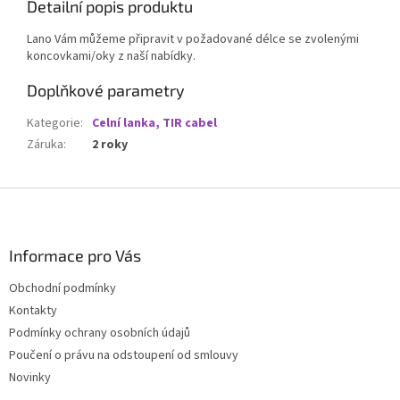
Detailní popis produktu
Lano Vám můžeme připravit v požadované délce se zvolenými
koncovkami/oky z naší nabídky.
Doplňkové parametry
Kategorie
:
Celní lanka, TIR cabel
Záruka
:
2 roky
Z
á
p
a
Informace pro Vás
t
Obchodní podmínky
í
Kontakty
Podmínky ochrany osobních údajů
Poučení o právu na odstoupení od smlouvy
Novinky