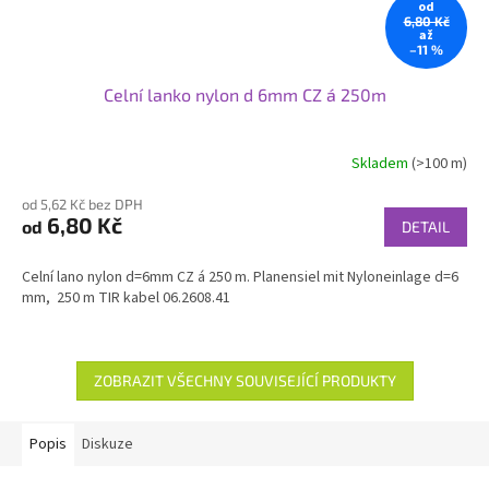
od
6,80 Kč
až
–11 %
Celní lanko nylon d 6mm CZ á 250m
Skladem
(>100 m)
od 5,62 Kč bez DPH
6,80 Kč
od
DETAIL
Celní lano nylon d=6mm CZ á 250 m. Planensiel mit Nyloneinlage d=6
mm, 250 m TIR kabel 06.2608.41
ZOBRAZIT VŠECHNY SOUVISEJÍCÍ PRODUKTY
Popis
Diskuze