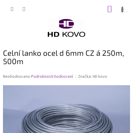
Přejít
NÁKUP
na
obsah
KOŠÍK
Celní lanko ocel d 6mm CZ á 250m,
500m
Průměrné
Neohodnoceno
Podrobnosti hodnocení
Značka:
HD kovo
hodnocení
produktu
je
0,0
z
5
hvězdiček.