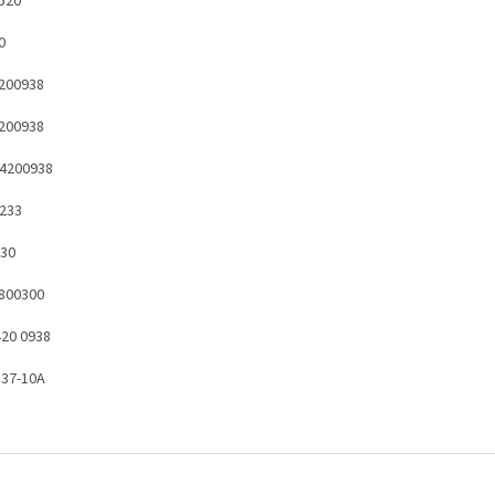
520
0
200938
200938
4200938
233
30
800300
420 0938
337-10A