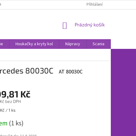
H ÚDAJŮ
POUČENÍ O PRÁVU NA ODSTOUPENÍ OD SMLOUVY
Přihlášení
NOVINK
NÁKUPNÍ
Prázdný košík
KOŠÍK
ie
Houkačky a kryty kol
Nápravy
Scania
Volvo
ercedes 80030C
AT 80030C
09,81 Kč
 Kč bez DPH
Kč / 1 ks
dem
(1 ks)