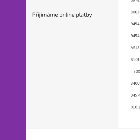
0878
8003
Přijímáme online platby
9454
9454
A945
S101
T800
3400
945 
016.
Z
á