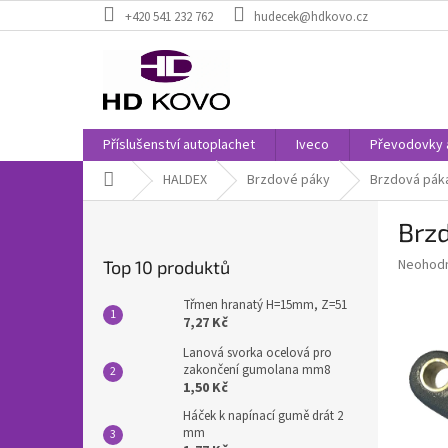
Přejít
+420 541 232 762
hudecek@hdkovo.cz
na
obsah
Příslušenství autoplachet
Iveco
Převodovky 
Domů
HALDEX
Brzdové páky
Brzdová páka
P
Brz
o
s
Průměr
Neohod
Top 10 produktů
t
hodnoce
r
produkt
Třmen hranatý H=15mm, Z=51
a
je
7,27 Kč
0,0
n
Lanová svorka ocelová pro
z
n
zakončení gumolana mm8
5
í
1,50 Kč
hvězdič
p
Háček k napínací gumě drát 2
a
mm