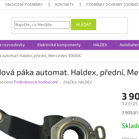
OBCHODNÍ PODMÍNKY
KONTAKTY
PODMÍNKY OCHRANY OSOBNÍC
HLEDAT
a rozvodovky
Elektrické komponenty
HALDEX
Autobater
 automat. Haldex, přední, Mercedes 80030C
dová páka automat. Haldex, přední, M
né
noceno
Podrobnosti hodnocení
Značka:
HALDEX
ní
3 9
u
3 231,25
Měrná
3 909,81 
cena:
ek.
Skla