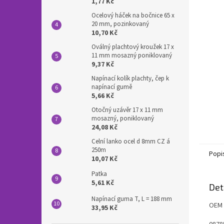
n
1,77 Kč
e
Ocelový háček na bočnice 65 x
l
20 mm, pozinkovaný
10,70 Kč
Oválný plachtový kroužek 17 x
11 mm mosazný poniklovaný
9,37 Kč
Napínací kolík plachty, čep k
napínací gumě
5,66 Kč
Otočný uzávěr 17 x 11 mm
mosazný, poniklovaný
24,08 Kč
Celní lanko ocel d 8mm CZ á
250m
Popi
10,07 Kč
Patka
5,61 Kč
Det
Napínací guma T, L = 188 mm
OEM 
33,95 Kč