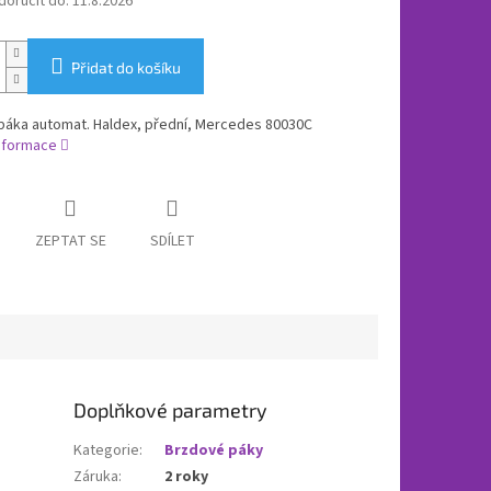
oručit do:
11.8.2026
Přidat do košíku
páka automat. Haldex, přední, Mercedes 80030C
informace
ZEPTAT SE
SDÍLET
Doplňkové parametry
Kategorie
:
Brzdové páky
Záruka
:
2 roky